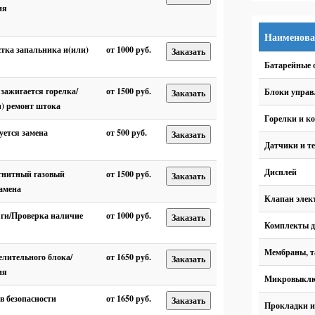
ия
Наименова
стка запальника и(или)
от 1000 руб.
Заказать
Батарейные 
 зажигается горелка/
от 1500 руб.
Блоки управ
Заказать
) ремонт штока
Горелки и к
уется замена
от 500 руб.
Заказать
Датчики и т
Дисплей
гнитный газовый
от 1500 руб.
Заказать
амена
Клапан элек
яги/Проверка наличие
от 1000 руб.
Заказать
Комплекты д
Мембраны, т
елительного блока/
от 1650 руб.
Заказать
ия
Микровыклю
в безопасности
от 1650 руб.
Заказать
Прокладки и