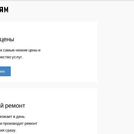
тям
 цены
м самые низкие цены и
чество услуг.
нее
й ремонт
езжает в день
и производит ремонт
ия сразу.