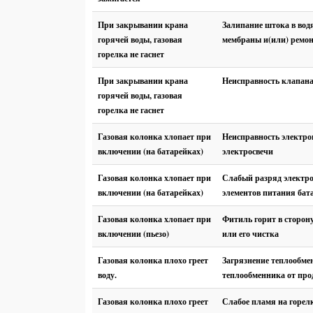
При закрывании крана
Залипание штока в вод
горячей воды, газовая
мембраны и(или) ремо
горелка не гаснет
При закрывании крана
Неисправность клапана
горячей воды, газовая
горелка не гаснет
Газовая колонка хлопает при
Неисправность электро
включении (на батарейках)
электросвечи
Газовая колонка хлопает при
Слабый разряд электр
включении (на батарейках)
элементов питания бат
Газовая колонка хлопает при
Фитиль горит в сторон
включении (пьезо)
или его чистка
Газовая колонка плохо греет
Загрязнение теплообме
воду.
теплообменника от прод
Газовая колонка плохо греет
Слабое пламя на горелк