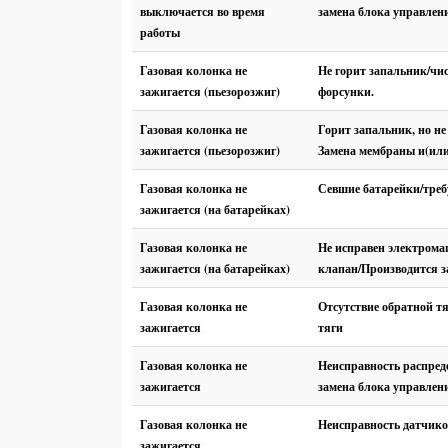
выключается во время
замена блока управлен
работы
Газовая колонка не
Не горит запальник/чи
зажигается (пьезорозжиг)
форсунки.
Газовая колонка не
Горит запальник, но не
зажигается (пьезорозжиг)
Замена мембраны и(или
Газовая колонка не
Севшие батарейки/треб
зажигается (на батарейках)
Газовая колонка не
Не исправен электрома
зажигается (на батарейках)
клапан/Производится з
Газовая колонка не
Отсутствие обратной т
зажигается
тяги
Газовая колонка не
Неисправность распред
зажигается
замена блока управлен
Газовая колонка не
Неисправность датчико
зажигается