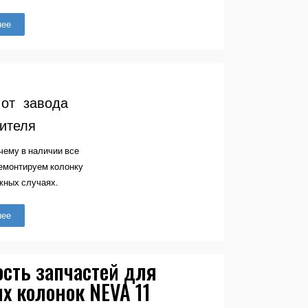
нее
 от
завода
вителя
чему в наличии все
ремонтируем колонку
жных случаях.
нее
ость запчастей для
х колонок NEVA 11