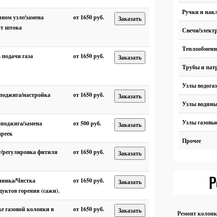
Ручки и нак
яном узле/замена
от 1650 руб.
Заказать
нт штока
Свечи/элект
Теплообмен
 подачи газа
от 1650 руб.
Заказать
Трубы и пат
Узлы водога
поджига/настройка
от 1650 руб.
Заказать
Узлы водяны
Узлы газовы
оподжига/замена
от 500 руб.
Заказать
ареек
Прочее
у/регулировка фитиля
от 1650 руб.
Заказать
Р
нника/Чистка
от 1650 руб.
Заказать
уктов горения (сажи).
е газовой колонки в
от 1650 руб.
Заказать
Ремонт колон