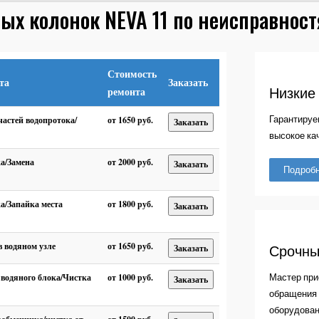
вых колонок NEVA 11 по неисправнос
Стоимость
та
Заказать
Низкие
ремонта
Гарантируе
частей водопротока/
от 1650 руб.
Заказать
высокое ка
а/Замена
от 2000 руб.
Заказать
Подроб
а/Запайка места
от 1800 руб.
Заказать
в водяном узле
от 1650 руб.
Срочны
Заказать
Мастер при
 водяного блока/Чистка
от 1000 руб.
Заказать
обращения 
оборудован