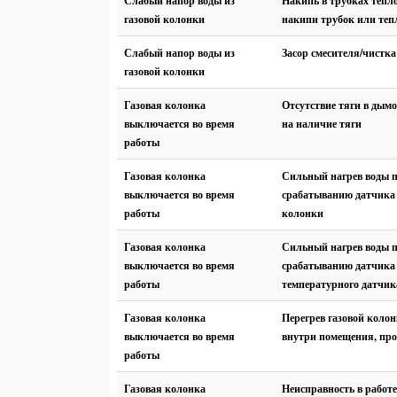
Слабый напор воды из
Накипь в трубках тепл
газовой колонки
накипи трубок или те
Слабый напор воды из
Засор смесителя/чистка
газовой колонки
Газовая колонка
Отсутствие тяги в дым
выключается во время
на наличие тяги
работы
Газовая колонка
Сильный нагрев воды 
выключается во время
срабатыванию датчика 
работы
колонки
Газовая колонка
Сильный нагрев воды 
выключается во время
срабатыванию датчика 
работы
температурного датчик
Газовая колонка
Перегрев газовой колон
выключается во время
внутри помещения, про
работы
Газовая колонка
Неисправность в работе