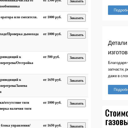
ообменника/чистка от
от 1500 руб.
Заказать
плообменника
Подроб
 оратора или смесителя.
от 1000 руб.
Заказать
оходе/Проверка дымохода
от 1000 руб.
Заказать
Детали
изгото
приводящий к
от 500 руб.
Заказать
Благодаря 
перегрева/Отстройка
запчасти, 
даже в сло
приводящий к
от 1650 руб.
Заказать
перегрева/Замена
Подроб
а
ки/отсутствие тяги
от 1000 руб.
Заказать
верка наличия тяги
Стоим
газовы
 блока управления/
от 1650 руб.
Заказать