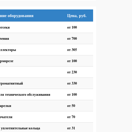
ние оборудования
Цена, руб.
отсеки
от 100
ления
от 700
оллекторы
от 305
ермореле
от 100
от 230
тромагнитный
от 330
ля технического обслуживания
от 100
арелки
от 50
чатели
от 70
 уплотнительные кольца
от 31