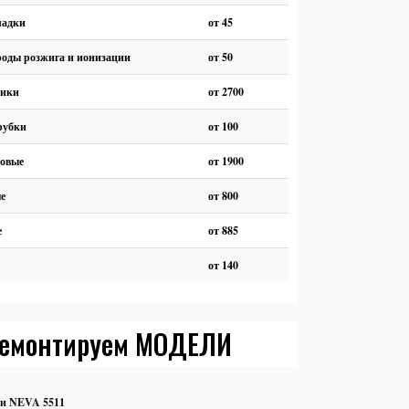
ладки
от 45
роды розжига и ионизации
от 50
ники
от 2700
рубки
от 100
зовые
от 1900
е
от 800
е
от 885
от 140
емонтируем МОДЕЛИ
ки NEVA 5511