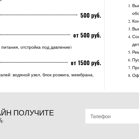
Вые
обо
500 руб.
Кон
Вы
от 500 руб.
Сос
дет
 питания, отстройка под давление)
Ре
Пус
от 1500 руб.
Про
талей: водяной узел, блок розжига, мембрана,
Оф
АЙН ПОЛУЧИТЕ
%