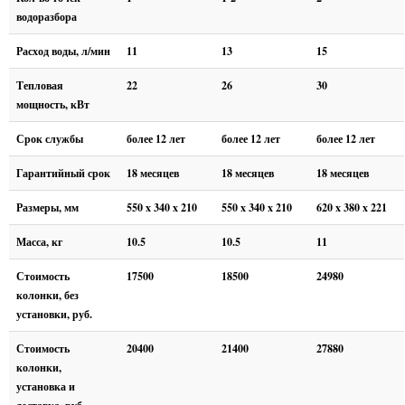
водоразбора
Расход воды, л/мин
11
13
15
Тепловая
22
26
30
мощность, кВт
Срок службы
более 12 лет
более 12 лет
более 12 лет
Гарантийный срок
18 месяцев
18 месяцев
18 месяцев
Размеры, мм
550 x 340 x 210
550 x 340 x 210
620 x 380 x 221
Масса, кг
10.5
10.5
11
Стоимость
17500
18500
24980
колонки, без
установки, руб.
Стоимость
20400
21400
27880
колонки,
установка и