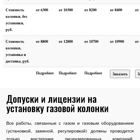
Стоимость
от 6300
от 10300
от 8200
от 8400
от
колонки, без
установки,
руб.
Стоимость
от 8800
от 12800
от 10700
от 10900
от
колонки,
установка и
доставка, руб.
Подробнее
Подробнее
Подробнее
Заказать
З
Допуски и лицензии на
установку газовой колонки
Все работы, связанные с газом и газовым оборудованием
(установкой, заменой, регулировкой) должны проводится
только мастерами лицензированных компаний,