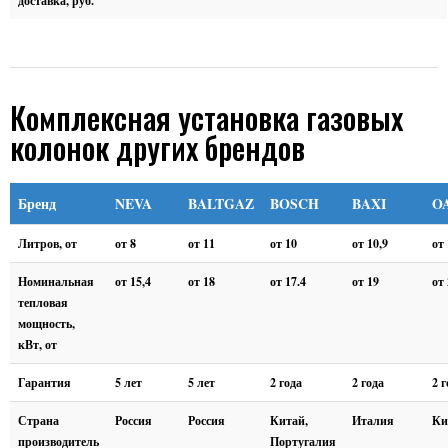
доставка, руб.
Комплексная установка газовых
колонок других брендов
Бренд
NEVA
BALTGAZ
BOSCH
BAXI
O
Литров, от
от 8
от 11
от 10
от 10,9
от
Номинальная
от 15,4
от 18
от 17.4
от 19
от
тепловая
мощность,
кВт, от
Гарантия
5 лет
5 лет
2 года
2 года
2 г
Страна
Россия
Россия
Китай,
Италия
Ки
производитель
Португалия