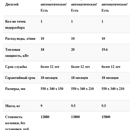
Дисплей
автоматическое/
автоматическое/
автоматическое/
Есть
Есть
Есть
Кол-во точек
1
1
1
водоразбора
Расход воды, л/мин
10
10
10
Тепловая
18
20
19.6
мощность, кВт
Срок службы
более 12 лет
более 12 лет
более 12 лет
Гарантийный срок
18 месяцев
18 месяцев
18 месяцев
Размеры, мм
550 x 340 x 150
550 x 340 x 210
550 x 340 x 210
Масса, кг
9
9.5
9.5
Стоимость
12880
13800
15800
колонки, без
установки, руб.