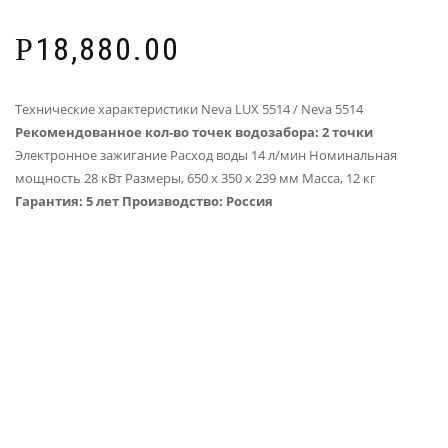
Рейтинг
5
4.60
из 5 на
основе
18,880.00
Р
опроса
пользователей
Технические характеристики Neva LUX 5514 / Neva 5514
Рекомендованное кол-во точек водозабора: 2 точки
Электронное зажигание Расход воды 14 л/мин Номинальная
мощность 28 кВт Размеры, 650 х 350 х 239 мм Масса, 12 кг
Гарантия: 5 лет
Производство: Россия