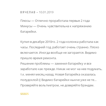
5
–
10.01.2019
ВЯЧЕЛАВ
Плюсы — Отлично проработала первые 2 года
Минусы — Очень чувствительна к напряжению
батарейки.
Купил в декабре 2010го. 2 года колонка работала как
часы. Последний год, работает очень странно. Плохо
включается. Иногда вообще не загорается. Видимо
пришло время ремонта.
Решение проблемы — заменил батарейку и все
заработало как прежде. Никак не мог на нее подумать,
т.к. менял месяц назад. Новая батарейка оказалась
полудохлой (( Видимо батарейки нынче уже не те…
Проверяйте вольтметром, не доверяйте брэндам.
Оценка
4
из 5