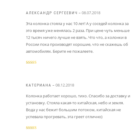
–
08.07.2018
АЛЕКСАНДР СЕРГЕЕВИЧ
Эта колонка стояла у нас 10 лет! А у соседей колонка за
это время уже менялась 2 раза. При цене чуть меньше
12 тысяч ничего лучше не взять. Что что, а колонки в
России пока производят хорошие, что не скажешь об
автомобилях. Берите не пожалеете.
Оценка
5
из
5
–
08.12.2018
КАТЕРИАНА
Колонка работает хорошо, тихо. Спасибо за доставку и
установку. Стояла какая-то китайская, небо и земля.
Вода у нас бежит большим потоком, китайская не
успевала прогревать, эта греет отлично)
Оценка
5
из